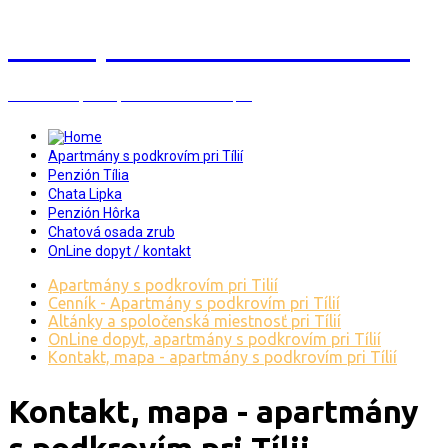
Z
e
m
p
l
í
n
s
k
a
š
i
r
a
v
a
Penzión Tília, Hôrka, CHO Zrub a Chata Lipka
Apartmány s podkrovím pri Tílií
Penzión Tília
Chata Lipka
Penzión Hôrka
Chatová osada zrub
OnLine dopyt / kontakt
Apartmány s podkrovím pri Tilií
Cenník - Apartmány s podkrovím pri Tílií
Altánky a spoločenská miestnosť pri Tílií
OnLine dopyt, apartmány s podkrovím pri Tílií
Kontakt, mapa - apartmány s podkrovím pri Tílií
Kontakt,
mapa
-
apartmány
s
podkrovím
pri
Tílii