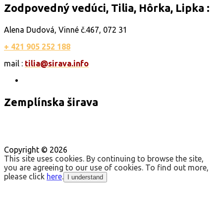
Zodpovedný vedúci, Tilia, Hôrka, Lipka :
Alena Dudová, Vinné č.467, 072 31
+ 421 905 252 188
mail :
tilia@sirava.info
Zemplínska širava
Webpartner : Sirava.sk
|
Webmaster - Foto :
360virtualne.sk
Copyright ©
2026
This site uses cookies. By continuing to browse the site,
you are agreeing to our use of cookies. To find out more,
please click
here
.
I understand